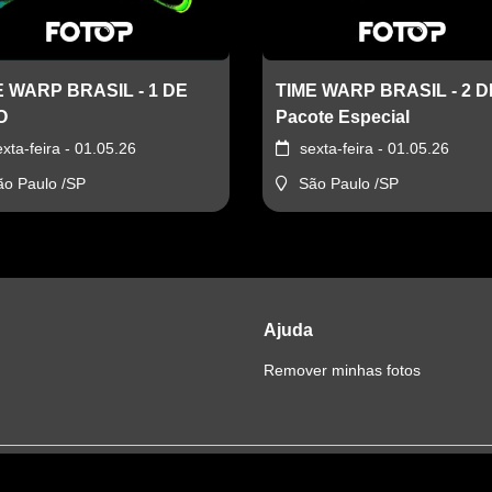
E WARP BRASIL - 1 DE
TIME WARP BRASIL - 2 D
O
Pacote Especial
exta-feira - 01.05.26
sexta-feira - 01.05.26
ão Paulo /SP
São Paulo /SP
Ajuda
Remover minhas fotos
sfere ou, de qualquer forma, fornece seus dados para terceiros.