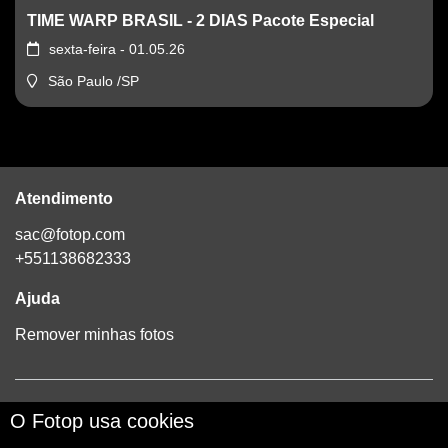
TIME WARP BRASIL - 2 DIAS Pacote Especial
sexta-feira - 01.05.26
São Paulo /SP
Atendimento
sac@fotop.com
+551138682333
Ajuda
Remover minhas fotos
Loja criada em:
O Fotop usa cookies