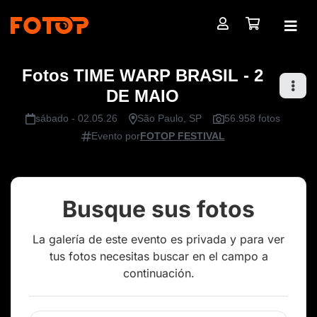
Fotos TIME WARP BRASIL - 2
DE MAIO
sábado - 02.05.26
São Paulo, SP
56.958 fotos
Evento por
FOTOP FESTIVAL
Busque sus fotos
La galería de este evento es privada y para ver
tus fotos necesitas buscar en el campo a
continuación.