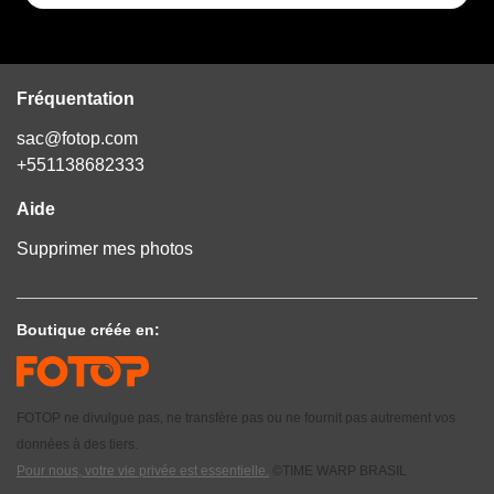
Fréquentation
sac@fotop.com
+551138682333
Aide
Supprimer mes photos
Boutique créée en:
FOTOP ne divulgue pas, ne transfère pas ou ne fournit pas autrement vos
données à des tiers.
Pour nous, votre vie privée est essentielle.
©TIME WARP BRASIL